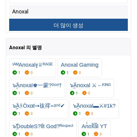
Anoxal 의 별명
ᴵᴬᴹAnoxalჯ♕ᴿᴬᴳᴱ
Anoxal Gaming
1
0
1
0
๖ۣۜAnoxal♚一蒙?ᴳᵒᵈ†
๖ۣۜAnoxal ⚔－ᴷᴵᴺᴳ
1
0
1
0
๖ۣۣۜАᚻÒxαℓ⇝鿆鿅⌁ᵍᵒᵈ✔
๖ۣۜAnoxal▬⚔#1k?
1
0
1
0
๖ۣۜƊoubleS?lΐt God?ᴿᵉˢᵖᵉᶜᵗ
Anͥoxͣaͫl YT
1
0
1
0