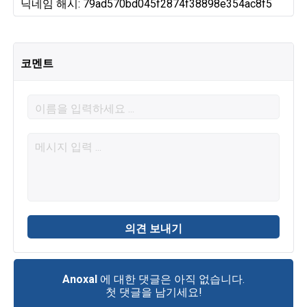
닉네임 해시: 79ad570bd045f2874f38898e354ac8f5
코멘트
Anoxal
에 대한 댓글은 아직 없습니다.
첫 댓글을 남기세요!