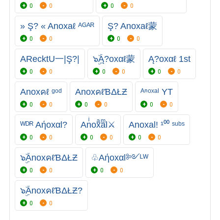
0
0
0
0
» Ş? « Anoxaℓ ᴬᴳᴬᴿ
Ş? Anoxaℓ蒙
0
0
0
0
ARecktU一|Ş?|
๖ۣۜĄ?oxαℓ蒙
Ą?oxαℓ 1st
0
0
0
0
0
0
Anoxคℓ ᵍᵒᵈ
AnoxคℓƁΔŁƵ
ᴬⁿᵒˣᵃˡ YT
0
0
0
0
0
0
ᵂᴰᴿ Aήoxαl?
Anͥoxͣaͫl⚔
Anoxal! ¹⁰⁰ ˢᵘᵇˢ
0
0
0
0
0
0
๖ۣۜAnoxคℓƁΔŁƵ
♧Aήoxαl༻ᴸᵂ
0
0
0
0
๖ۣۜAnoxคℓƁΔŁƵ?
0
0