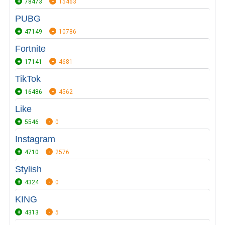
78473
15463
PUBG
47149
10786
Fortnite
17141
4681
TikTok
16486
4562
Like
5546
0
Instagram
4710
2576
Stylish
4324
0
KING
4313
5