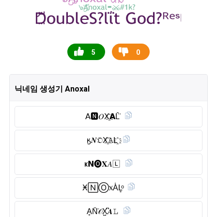
5
0
닉네임 생성기 Anoxal
𝖠🅽︎𝑂X҈𝗔L̑̈
ӄ𝑵𝔒X҈𝙰L҈
ҝ𝗡🅞︎𝐗𝐴🄻
Ӿ🄽Ⓞ︎᥊A̾L̥ͦ
ḀN̆̈𝒪X̺͆𝑨𝙻