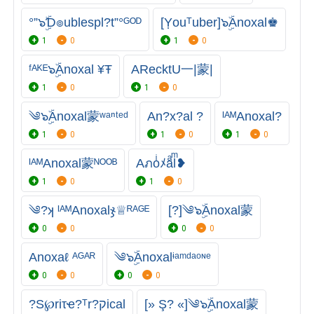
°”๖ۣۜƊ๏ublespl?t”°ᴳᴼᴰ
[Ỵouᵀuber]๖ۣۜAnoxal♚
1
0
1
0
ᶠᴬᴷᴱ๖ۣۜAnoxal ¥Ŧ
ARecktU一|蒙|
1
0
1
0
༄๖ۣۜAnoxal蒙ʷᵃⁿᵗᵉᵈ
An?x?al ?
ᴵᴬᴹAnoxal?
1
0
1
0
1
0
ᴵᴬᴹAnoxal蒙ᴺᴼᴼᴮ
Aภoͥﾒaͣlͫ❥
1
0
1
0
༄?ʞ ᴵᴬᴹAnoxalჯ♕ᴿᴬᴳᴱ
[?]༄๖ۣۜAnoxal蒙
0
0
0
0
Anoxaℓ ᴬᴳᴬᴿ
༄๖ۣۜAnoxalᶤᵃᵐᵈᵃᵒᶰᵉ
0
0
0
0
?S℘riτҽ?ᵀr?קical
[» Ş? «]༄๖ۣۜAnoxal蒙