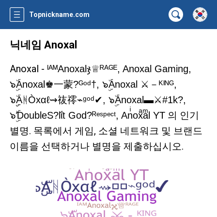
Topnickname.com
닉네임 Anoxal
Anoxal -
ᴵᴬᴹAnoxalჯ♕ᴿᴬᴳᴱ, Anoxal Gaming,
๖ۣۜAnoxal♚一蒙?ᴳᵒᵈ†, ๖ۣۜAnoxal ⚔－ᴷᴵᴺᴳ,
๖ۣۣۜАᚻÒxαℓ⇝鿆鿅⌁ᵍᵒᵈ✔, ๖ۣۜAnoxal▬⚔#1k?,
의 인기
๖ۣۜƊoubleS?lΐt God?ᴿᵉˢᵖᵉᶜᵗ, Anͥoxͣaͫl YT
별명. 목록에서 게임, 소셜 네트워크 및 브랜드
이름을 선택하거나 별명을 제출하십시오.