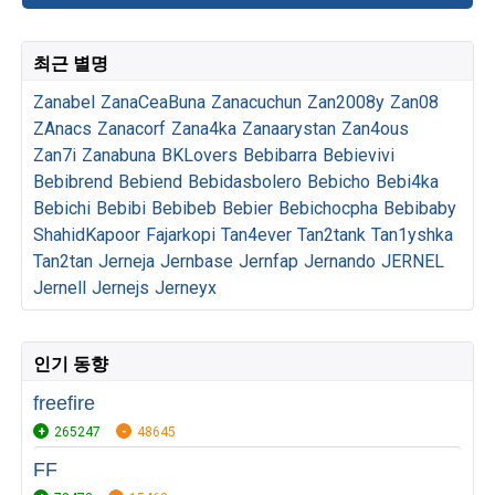
최근 별명
Zanabel
ZanaCeaBuna
Zanacuchun
Zan2008y
Zan08
ZAnacs
Zanacorf
Zana4ka
Zanaarystan
Zan4ous
Zan7i
Zanabuna
BKLovers
Bebibarra
Bebievivi
Bebibrend
Bebiend
Bebidasbolero
Bebicho
Bebi4ka
Bebichi
Bebibi
Bebibeb
Bebier
Bebichocpha
Bebibaby
ShahidKapoor
Fajarkopi
Tan4ever
Tan2tank
Tan1yshka
Tan2tan
Jerneja
Jernbase
Jernfap
Jernando
JERNEL
Jernell
Jernejs
Jerneyx
인기 동향
freefire
265247
48645
FF