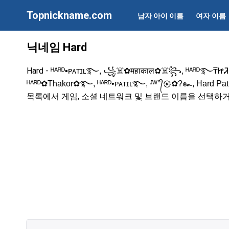
Topnickname.com
남자 아이 이름
여자 이름
닉네임 Hard
Hard -
ᴴᴬᴿᴰ▪ᴘᴀᴛɪʟ࿐, ️꧁️☠️✿महाकाल✿☠️꧂, ᴴᴬᴿᴰ࿐₸ᏥᏘҜ٥Ꮢ♡♛
ᴴᴬᴿᴰ✿Thakor✿࿐, ᴴᴬᴿᴰ•ᴘᴀᴛɪʟ࿐, ᴶᵂ°᭄㉿✿?๛, Hard Pat
목록에서 게임, 소셜 네트워크 및 브랜드 이름을 선택하