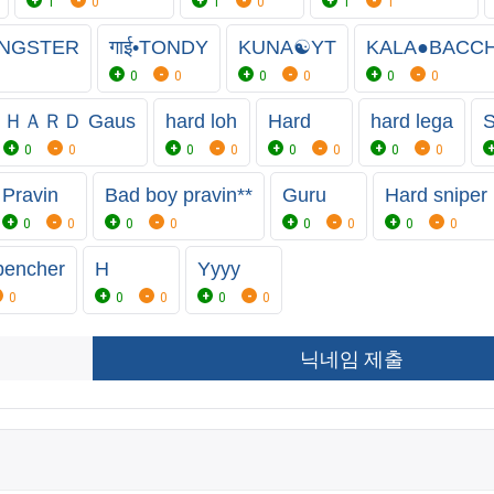
1
0
1
0
1
1
NGSTER
गाई•TONDY
KUNA☯️YT
KALA●BACC
0
0
0
0
0
0
ＨＡＲＤ Gaus
hard loh
Hard
hard lega
S
0
0
0
0
0
0
0
0
Pravin
Bad boy pravin**
Guru
Hard sniper
0
0
0
0
0
0
0
0
bencher
H
Yyyy
0
0
0
0
0