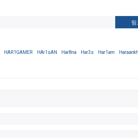
HAR1GAMER
HAr1sAN
Har8na
Har3s
Har1am
Haraank