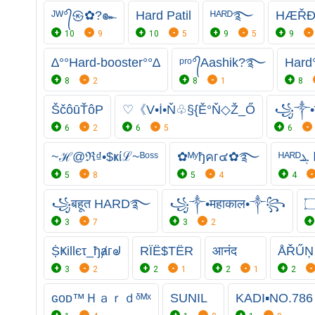
ᴶᵂ°᭄㉿✿?๛
Hard Patil
ᴴᴬᴿᴰ࿐
HÆŘĐ
10
9
10
5
9
5
9
∆°°Hard-booster°°∆
ᵖʳᵒ°᭄Aashik?࿐
Hard
8
2
8
1
8
ŠčôūŤôP
♡《V•İ•Ň♧§{Ě°Ň◇Ž_Ő
꧁༒•ख
6
2
6
5
6
~ℋ@ℜ₫•$ҝίℒ~ᴮᵒˢˢ
✿ᴹʸђคг๔✿࿐
ᴴ
5
8
5
4
4
꧁बहूत HARD࿐
꧁༒•महाकाल•༒꧂
3
7
3
2
ṨҜillєτ_ђⱥгᖙ
RÏË$TËR
आनंद
ÅŘŰŅ
3
2
2
1
2
1
2
ɢᴏᴅ™Ｈａｒｄᵟᴹˣ
SUNIL
KADI▪︎NO.786