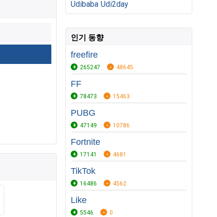
Udibaba
Udi2day
인기 동향
freefire
265247
48645
FF
78473
15463
PUBG
47149
10786
Fortnite
17141
4681
TikTok
16486
4562
Like
5546
0