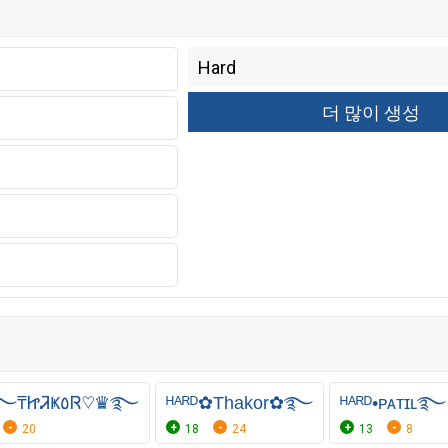
ᴴᴬᴿᴰ࿐₸ᏥᏘҜ٥Ꮢ♡♛࿐
ᴴᴬᴿᴰ✿Thakor✿࿐
ᴴᴬᴿᴰ•ᴘᴀᴛɪʟ࿐
20
18
24
13
8