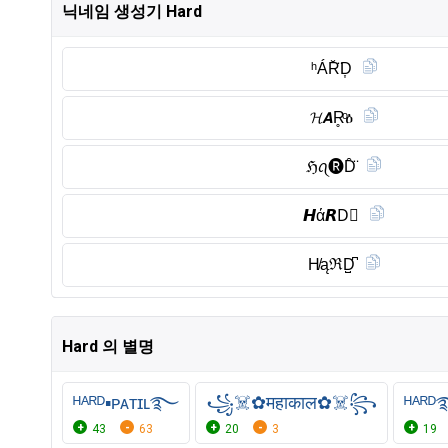
닉네임 생성기 Hard
ʰÁR̆̈D͎
𝓗𝘼R̥ͦዕ
ℌꪖ🅡︎D̑̈
𝙃ά𝙍D⃠
H̸ąℜD̺͆
Hard 의 별명
ᴴᴬᴿᴰ▪ᴘᴀᴛɪʟ࿐
️꧁️☠️✿महाकाल✿☠️꧂
43
63
20
3
19