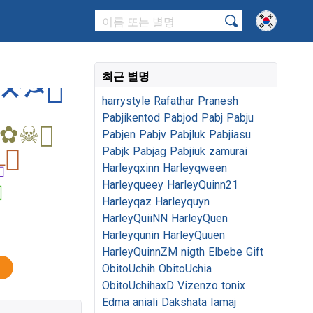
최근 별명
harrystyle
Rafathar
Pranesh
Pabjikentod
Pabjod
Pabj
Pabju
Pabjen
Pabjv
Pabjluk
Pabjiasu
Pabjk
Pabjag
Pabjiuk
zamurai
Harleyqxinn
Harleyqween
Harleyqueey
HarleyQuinn21
Harleyqaz
Harleyquyn
HarleyQuiiNN
HarleyQuen
Harleyqunin
HarleyQuuen
HarleyQuinnZM
nigth
Elbebe
Gift
ObitoUchih
ObitoUchia
ObitoUchihaxD
Vizenzo
tonix
Edma
aniali
Dakshata
Iamaj