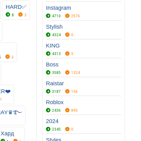
HARD✅
Instagram
8
3
4710
2576
Stylish
4324
0
KING
4313
5
5
3
Boss
3585
1324
Raistar
R❤️
3187
156
1
Roblox
2436
895
ANAY♛࿐
2024
2345
0
Хард
Styles