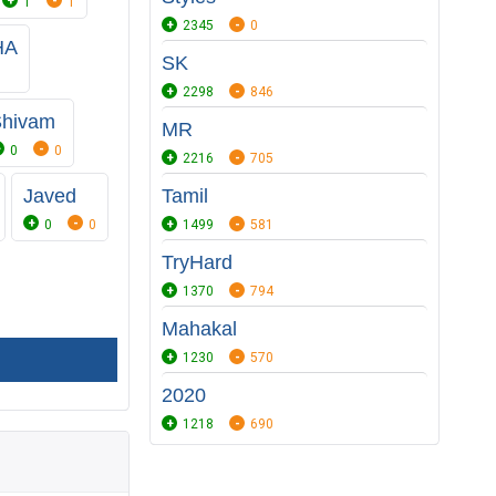
1
1
2345
0
HA
SK
2298
846
hivam
MR
0
0
2216
705
Javed
Tamil
0
0
1499
581
TryHard
1370
794
Mahakal
1230
570
2020
1218
690