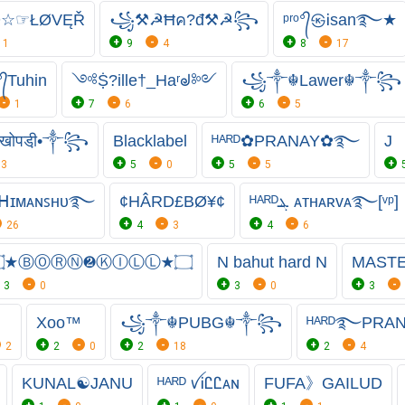
☆☞ŁØVĘŘ
꧁⚒☭Ħค?đ⚒☭꧂
ᵖʳᵒ°᭄㉿Ꭵsan࿐★
1
9
4
8
17
°᭄Tuhin
༺Ṩ?ille†_Haʳᖙ༻
꧁༒☬Lawer☬༒꧂
1
7
6
6
5
ोपडी़•༒꧂
Blacklabel
ᴴᴬᴿᴰ✿PRANAY✿࿐
J
3
5
0
5
5
ᴬᴿᴰܔ ᕼɪᴍᴀɴꜱʜᴜ࿐
¢HÂRD£BØ¥¢
ᴴᴬᴿᴰܔ ᴀᴛʜᴀʀᴠᴀ࿐[ᵛᵖ]
26
4
3
4
6
۝★ⒷⓄⓇⓃ❷ⓀⒾⓁⓁ★۝
N bahut hard N
MASTE
3
0
3
0
3
Xoo™
꧁༒☬PUBG☬༒꧂
ᴴᴬᴿᴰ࿐PR
2
2
0
2
18
2
4
KUNAL☯️JANU
ᴴᴬᴿᴰ ꪜᎥᏝᏝᴀɴ
FUFA》GAILUD