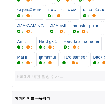
1
4
1
0
1
0
Superॐ men
HARD.SHIVAM
FUFO♤GA
0
0
0
1
0
0
JIJA▪︎GAMING
JIJA ☆JI
monster pujan
0
0
0
0
0
0
Amit
Hard gk 1
Hard krishna name
0
0
0
0
0
0
MaHi
Ijamamul
Hard sameer
Back 
0
0
0
0
0
0
0
이 페이지를 공유하다