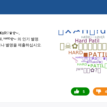
࿐,
의 인기 별명.
il, ᴴᴬᴿᴰ࿐
거나 별명을 제출하십시오.
5
4