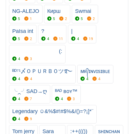
NG-ALEJO
Кирш
Swmai
5
1
5
2
5
2
PaIsa int
?
|
5
2
4
11
4
19
⠀⠀⠀⠀⠀⠀⠀⠀⠀⠀⠀⠀(:
4
3
ᴮᴰ⁷¹〆ＯＰＵＲＢＯツ࿐
ᴍʀ᭄ɪɴᴠɪsɪʙʟᴇ
4
4
4
4
╰⁔╯ㅤSㅤAㅤDㅤ→ღ
ᴮᴬᴰ ʙᴏʏ™
4
7
4
3
Legendary ☺&%$#!#$%&/()=?¡]*¨
4
9
Tom jerry
Sara
:++((())
sʜɪɴᴄʜᴀɴ