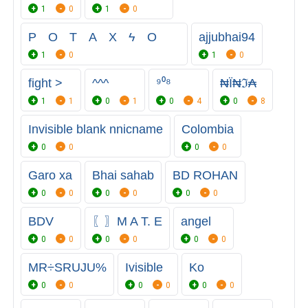
1
0
1
0
PﾠOﾠTﾠAﾠXﾠϟﾠOﾠﾠ
ajjubhai94
1
0
1
0
fight >
^^^
⁹⁰⁸
₦Ї₦ℑ₳
1
1
0
1
0
4
0
8
Invisible blank nnicname
Colombia
0
0
0
0
Garo xa
Bhai sahab
BD ROHAN
0
0
0
0
0
0
BDV
〖〗M A T. E
angel
0
0
0
0
0
0
MR÷SRUJU%
Ivisible
Ko
0
0
0
0
0
0