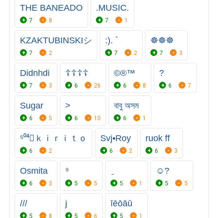
THE BANEADO
.MUSIC.
7
8
7
1
KZᅟAKTUBINSKIシ︎
:). `
☸️☸️☸️
7
2
7
2
7
3
Didnhdi
☦️☦️☦️☦️
©ㅤㅤ®ㅤㅤㅤ™
?
7
3
6
26
6
8
6
7
ㅤㅤㅤㅤㅤㅤㅤㅤㅤㅤㅤSugar
>
বাবু অসম
6
5
6
10
6
1
⁵⁰⁴᭄ｋｉｒｉｔｏ
Svj•Roy
ruok ff
6
2
6
2
6
3
Osmita
⁹
☺️?
6
3
5
5
5
1
5
5
///
j
īēōāū
5
8
5
6
5
1