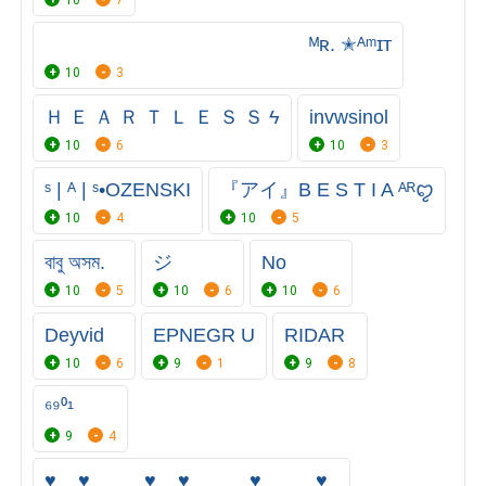
⠀⠀⠀⠀⠀⠀⠀⠀⠀ ⠀⠀⠀⠀⠀⠀⠀⠀⠀ ᴹʀ. ✭ᴬᵐɪᴛ
10
3
Ｈ Ｅ Ａ Ｒ Ｔ Ｌ Ｅ Ｓ Ｓ ϟ
invwsinol
10
6
10
3
ˢ | ᴬ | ˢ•OZENSKI
『アイ』B E S T I A ᴬᴿꨄ
10
4
10
5
বাবু অসম.
ジ
No
10
5
10
6
10
6
Deyvid
EPㅤNㅤEㅤGㅤRㅤ U
ㅤRㅤㅤIㅤㅤㅤDㅤㅤㅤAㅤㅤㅤㅤㅤㅤR
10
6
9
1
9
8
⁶⁹⁰¹
9
4
♥__♥_____♥__♥____ _♥_____♥_