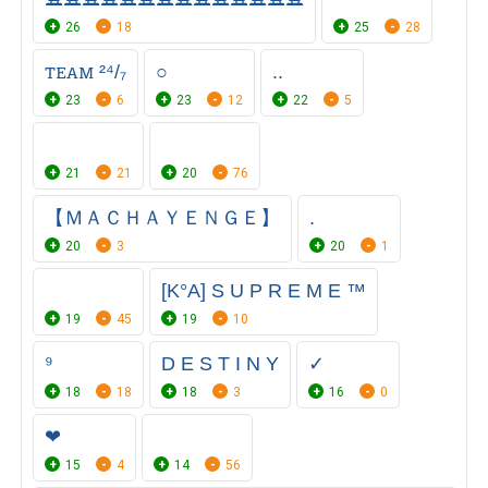
26
18
25
28
ꭲꭼꭺꮇ ²⁴/₇⁩
○
..
23
6
23
12
22
5
ㅤㅤㅤㅤㅤ ㅤㅤ ㅤㅤ ㅤ ㅤㅤㅤㅤㅤ ㅤㅤ ㅤㅤ ㅤ
ㅤ ㅤ ㅤ
21
21
20
76
【 ＭＡＣＨＡＹＥＮＧＥ】
.
20
3
20
1
[K°A] S U P R E M E ™
19
45
19
10
ㅤㅤㅤㅤㅤㅤㅤㅤㅤㅤㅤㅤ⁹
D E S T I N Y
✓
18
18
18
3
16
0
❤
15
4
14
56