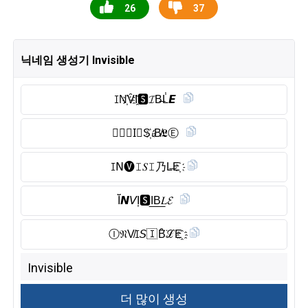
26
37
닉네임 생성기 Invisible
ꀤN҉V̑̈I҈🆂︎𝓘B̶L̾𝙀
𝙸𝗡𝑉I⃠S҉𝓲B̸𝕷Ⓔ︎
ꀤ𝖭🅥︎𝙸𝑆𝙸乃L̶E҉
Ĭ̈𝙉𝘝I͎🆂︎I͟B͟𝐿𝓔
Ⓘ︎𝔑V̸ꀤ𝘚🇮 B̑̈ℒE҈