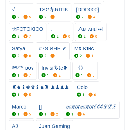
√
ㅤㅤㅤTSG冬RITIK
[DDD000]
2
5
2
1
2
4
✰FCㅤTOXICO
,
ᗅʙᴛᴀʜɪ‖ꜰꜰ‖
2
7
2
0
2
0
Satya
#7S ИНЬ ✔
Mʀ.Kɪɴɢ
2
0
2
1
2
1
ᴮᴬᴰ™ ʙᴏʏ
Invisi多ℓe❥
《》
1
7
1
2
1
5
♜♞♝♚♛♝♞♜ ♟♟♟♟
Colo
1
5
1
6
Marco
[]
ℛℛℛℛℛℛℰℰℰℒℒℒ
1
5
1
2
1
6
AJ
Juan Gaming