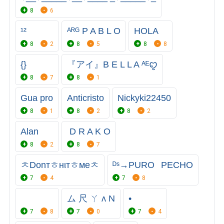
8
6
¹²
ᴬᴿᴳ P A B L O
HOLA
8
2
8
5
8
8
{}
『アイ』B E L L A ᴬᴱꨄ
8
7
8
1
Gua pro
Anticristo
Nickyki22450
8
1
8
2
8
2
Alan
ㅤㅤㅤㅤ D R A K O
8
2
8
7
ㅊDonтㅎнιтㅎмeㅊ
ᴰˢ→PURO⠀PECHO
7
4
7
8
ム 尺 ㄚ ʌ N
•
7
8
7
0
7
4