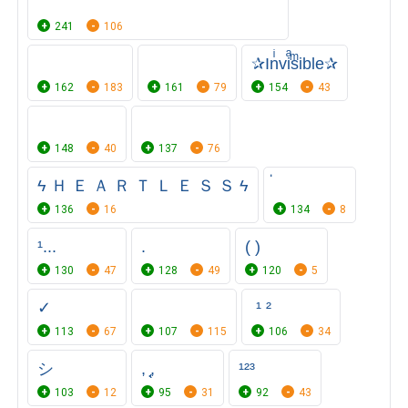
⠀⠀⠀⠀⠀⠀⠀⠀⠀⠀ ⠀⠀⠀⠀⠀⠀⠀⠀⠀⠀
241
106
⠀⠀⠀⠀⠀⠀
⠀⠀⠀
✰Inͥviͣsͫible✰
162
183
161
79
154
43
148
40
137
76
ϟ Ｈ Ｅ Ａ Ｒ Ｔ Ｌ Ｅ Ｓ Ｓ ϟ
136
16
134
8
¹...
ㅤㅤㅤㅤㅤㅤㅤㅤㅤㅤㅤㅤㅤㅤㅤ.
(ㅤ )
130
47
128
49
120
5
ㅤㅤㅤㅤㅤㅤㅤㅤㅤㅤㅤㅤㅤ✓
ㅤㅤㅤㅤㅤㅤㅤㅤ ¹ ²
113
67
107
115
106
34
シ︎
ㅤ, ͔͔͔, ㅤ
¹²³
103
12
95
31
92
43