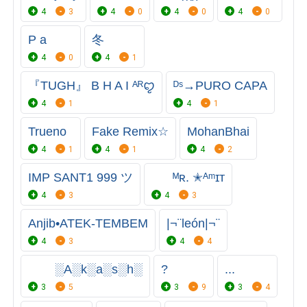
4
3
4
0
4
0
4
0
P a
冬
4
0
4
1
『TUGH』 B H A I ᴬᴿꨄ
ᴰˢ→PURO CAPA
4
1
4
1
Trueno
Fake Remix☆
MohanㅤBhai
4
1
4
1
4
2
IMP SANT1 999 ツ
⠀⠀ ᴹʀ. ✭ᴬᵐɪᴛ
4
3
4
3
Anjib•ATEK-TEMBEM
|¬¨león|¬¨
4
3
4
4
⠀⠀⠀░A░k░a░s░h░ㅤㅤㅤㅤㅤㅤㅤㅤㅤㅤㅤㅤㅤㅤㅤ
?
...
3
5
3
9
3
4