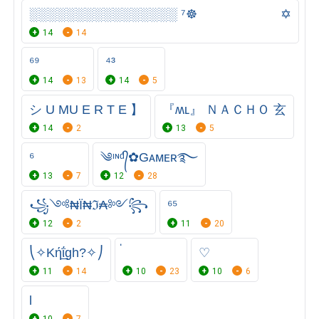
░░░░░░░░░░░░░░░░ ⁷☸️⠀⠀⠀⠀⠀⠀⠀⠀⠀✡
14
14
⁶⁹
⁴³
14
13
14
5
シ︎ U MU E R T E 】
『ʍʟ』 ＮＡＣＨＯ ㅤ玄
14
2
13
5
⁶
༄ᶦᶰᵈ᭄✿Gᴀᴍᴇʀ࿐
13
7
12
28
꧁༺₦Ї₦ℑ₳༻꧂
⁶⁵
12
2
11
20
⎝✧Kή͢͢͢ΐgh?✧⎠
♡
11
14
10
23
10
6
l
10
7