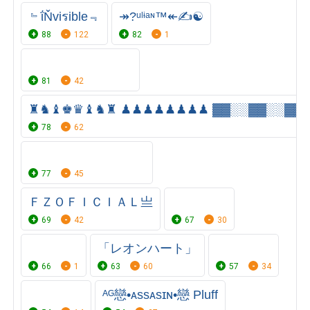
﹄ΐŇviรible﹃
↠?ᵘˡᶤᵃᶰ™↞✍☯
88
122
82
1
81
42
♜♞♝♚♛♝♞♜ ♟♟♟♟♟♟♟♟ ▓▓░░▓▓░░▓▓
78
62
⠀⠀⠀⠀⠀⠀⠀⠀⠀⠀⠀⠀⠀
77
45
ＦＺㅤＯＦＩＣＩＡＬ亗
69
42
67
30
「レオンハート」
ㅤㅤ ㅤ
66
1
63
60
57
34
ᴬᴳ戀•ᴀssᴀsɪɴ•戀 Pluff