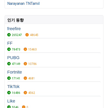
Narayanan
TNTamil
인기 동향
freefire
265247
48645
FF
78473
15463
PUBG
47149
10786
Fortnite
17141
4681
TikTok
16486
4562
Like
5546
0