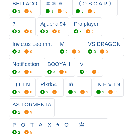
BELLACO
⚛️ ⚛️ ⚛️
《 O S C A R 》
3
6
3
10
3
3
?
Ajjubhai94
Pro player
3
0
3
0
3
0
Invictus Leonnn.
Ml
VS DRAGON
3
0
3
0
3
0
Notification
BOOYAH!
V
3
0
3
0
3
0
TĮ L I N
Pikri54
Īō
ㅤㅤㅤㅤㅤㅤㅤㅤㅤㅤㅤㅤㅤㅤㅤ K E V I N
3
0
3
1
3
2
2
18
ASㅤ TORMENTA
2
9
PﾠOﾠTﾠAﾠXﾠϟﾠOﾠﾠ亗ﾠﾠﾠﾠ
2
5