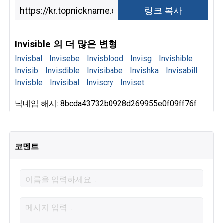
Invisible 의 더 많은 변형
Invisbal
Invisebe
Invisblood
Invisg
Invishible
Invisib
Invisdible
Invisibabe
Invishka
Invisabill
Invisble
Invisibal
Inviscry
Inviset
닉네임 해시: 8bcda43732b0928d269955e0f09ff76f
코멘트