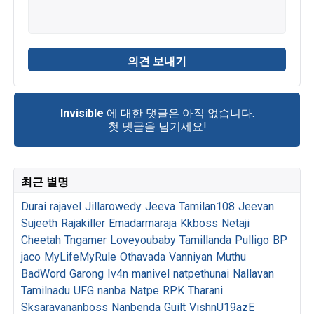
Invisible
에 대한 댓글은 아직 없습니다.
첫 댓글을 남기세요!
최근 별명
Durai
rajavel
Jillarowedy
Jeeva
Tamilan108
Jeevan
Sujeeth
Rajakiller
Emadarmaraja
Kkboss
Netaji
Cheetah
Tngamer
Loveyoubaby
Tamillanda
Pulligo
BP
jaco
MyLifeMyRule
Othavada
Vanniyan
Muthu
BadWord
Garong
Iv4n
manivel
natpethunai
Nallavan
Tamilnadu
UFG
nanba
Natpe
RPK
Tharani
Sksaravananboss
Nanbenda
Guilt
VishnU19azE