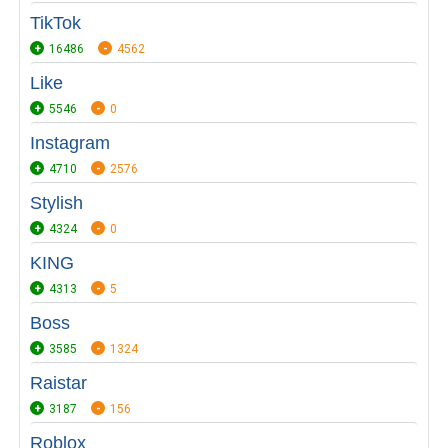
TikTok
16486
4562
Like
5546
0
Instagram
4710
2576
Stylish
4324
0
KING
4313
5
Boss
3585
1324
Raistar
3187
156
Roblox