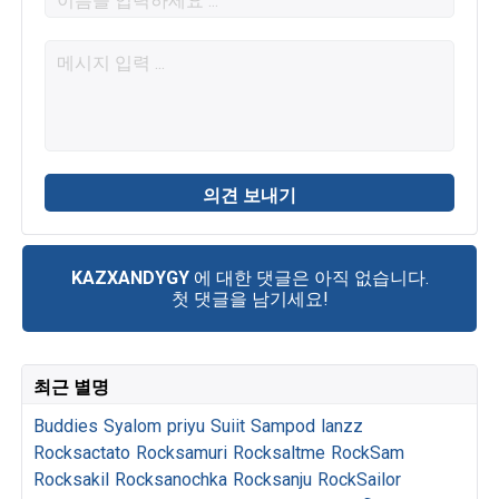
KAZXANDYGY
에 대한 댓글은 아직 없습니다.
첫 댓글을 남기세요!
최근 별명
Buddies
Syalom
priyu
Suiit
Sampod
lanzz
Rocksactato
Rocksamuri
Rocksaltme
RockSam
Rocksakil
Rocksanochka
Rocksanju
RockSailor