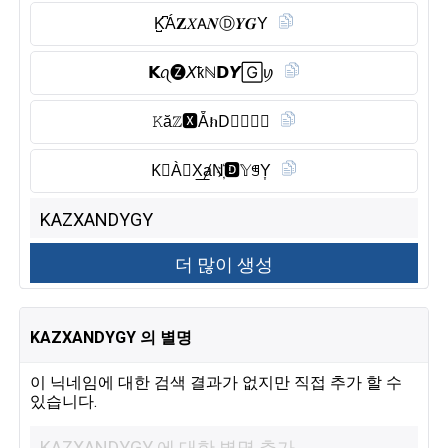
K̺͆Á𝐙𝑋𝖠𝑵Ⓓ︎𝒀𝑮Y
𝗞ꪖ🅩𝘟ҟℕ𝗗𝙔🄶ꪗ
𝙺ăℤ🆇︎ẴክD⃠🅨︎🅖︎𝒴
K⃠ÀⓏ︎X͟ⱥN҉🅳︎𝕐ꁅY͎
KAZXANDYGY 의 별명
이 닉네임에 대한 검색 결과가 없지만 직접 추가 할 수
있습니다.