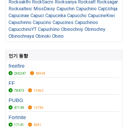
Rocksakthi
RockSacro
Rocksanya
Rocksafl
Rocksagar
Rocksalteic
MissDaisy
Capuchin
Capuchino
CapUchija
Capucinae
Capuci
Capucinka
Capuccho
CapucineKiwi
Capuchinno
Capucino
Capucines
Capuchinoo
CapucchinoYT
Capuchiino
Obinochniy
Obinochny
Obinochnaya
Obinoki
Obino
인기 동향
freefire
265247
48645
FF
78473
15463
PUBG
47149
10786
Fortnite
17141
4681