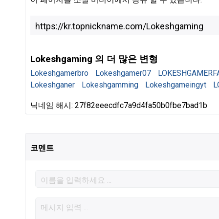
Lokeshgaming 의 더 많은 변형
Lokeshgamerbro
Lokeshgamer07
LOKESHGAMERF
Lokeshganer
Lokeshgamming
Lokeshgameingyt
L
닉네임 해시: 27f82eeecdfc7a9d4fa50b0fbe7bad1b
코멘트