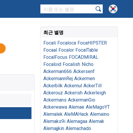
최근 별명
Focali
Focaloca
FocaHIPSTER
Focaal
Focalor
FocalTable
FocalFocus
FOCADMIRAL
Focaloid
Focalish
Nicho
Ackerman666
Ackersenf
AckermannRej
Ackermen
Ackerbilk
Ackernul
AckerTill
Ackerouz
Ackerish
Ackerleigh
Ackermans
AckermanGio
Ackerwawa
Alemae
AleMagoYT
Alemalek
AleMAHack
Alemaino
Alemaks9i
Alemagaa
Alemak
Alemajjkin
Alemachado