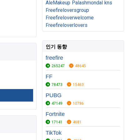
AleMakeup
Palashmondal
kns
Freefireloversgroup
Freefireloverwelcome
Freefireloverlovers
인기 동향
freefire
265247
48645
FF
78473
15463
PUBG
47149
10786
Fortnite
17141
4681
TikTok