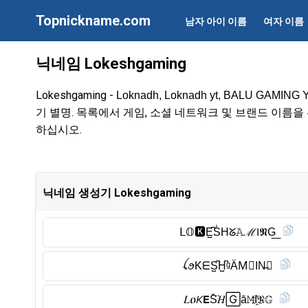
Topnickname.com
남자 아이 이름
여자 이름
닉네임 Lokeshgaming
Lokeshgaming -
Loknadh, Loknadh yt, BALU GAMING Y
기 별명. 목록에서 게임, 소셜 네트워크 및 브랜드 이름
하십시오.
닉네임 생성기 Lokeshgaming
𝖫𝕆🅺︎E̺͆S̾Hᘜ𝙰ℳ𝖨𝕹G͟
ꪶꪮKᗴS̺͆H̺͆ᵍÄM⃠IN̶Ⓖ︎
𝐿ዐ𝘒𝗘S̆̈𝐻🄶ā𝙼I҈𝔑𝔾