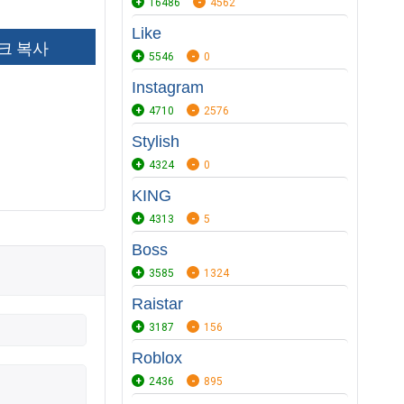
16486
4562
Like
5546
0
Instagram
4710
2576
Stylish
4324
0
KING
4313
5
Boss
3585
1324
Raistar
3187
156
Roblox
2436
895