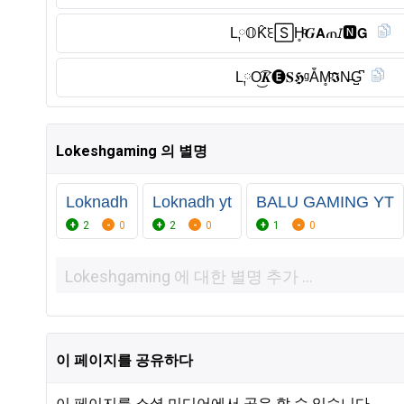
L༙𝕆K̑̈ꏂ🅂H̥ͦ𝑮𝗔ጠ𝘐🅽︎𝗚
L༙O͜͡𝑲🅔︎𝐒𝕳ᵍẴM̥ͦ𝕴N̶G̺͆
Lokeshgaming 의 별명
Loknadh
Loknadh yt
BALU GAMING YT
2
0
2
0
1
0
이 페이지를 공유하다
이 페이지를 소셜 미디어에서 공유 할 수 있습니다.