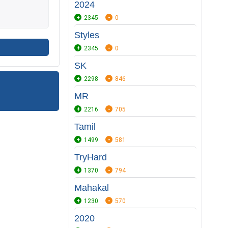
2024
2345
0
Styles
2345
0
SK
2298
846
MR
2216
705
Tamil
1499
581
TryHard
1370
794
Mahakal
1230
570
2020