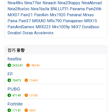
Nina48ru
Nina77ter
Ninaach
Nina20happy
NinaAbroad
Nina28celso
Nina1bella
BNLLUTFI
Painama
Pain26tk
MrX07
Pain21
PainAim
Mrx1920
Painanal
Mrxas
Paina
Pain37
MRXAD
MRx790
Painajainen
MRX15
PainAndGames
MRX223
Mrx1009p
MrX7
DoraBaso
Dorabel
Doraa
Acceleronx
인기 동향
freefire
265247
48645
FF
78473
15463
PUBG
47149
10786
Fortnite
17141
4681