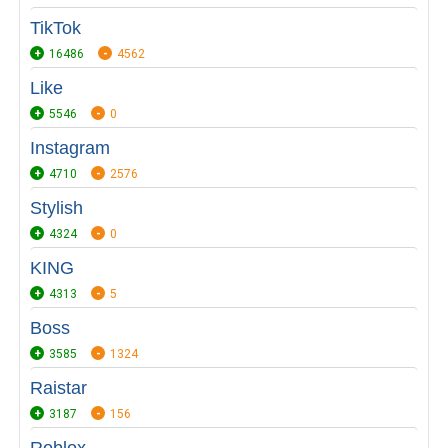
TikTok
16486
4562
Like
5546
0
Instagram
4710
2576
Stylish
4324
0
KING
4313
5
Boss
3585
1324
Raistar
3187
156