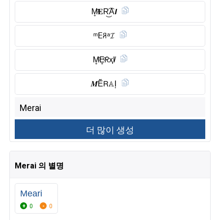
M̥ͦ𝐄R͜͡A𝙄
ᵐ𝖤ꋪᵃ𝓘
M̥ͦE̥ͦᖇҳI̸
𝑴Ĕ̈𝖱𝔸I͎
Merai 의 별명
Meari
0
0