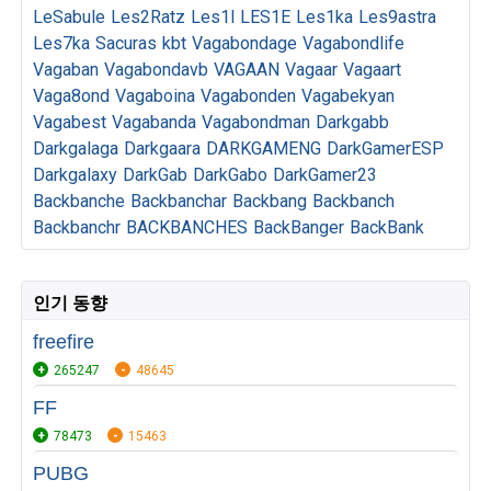
LeSabule
Les2Ratz
Les1l
LES1E
Les1ka
Les9astra
Les7ka
Sacuras
kbt
Vagabondage
Vagabondlife
Vagaban
Vagabondavb
VAGAAN
Vagaar
Vagaart
Vaga8ond
Vagaboina
Vagabonden
Vagabekyan
Vagabest
Vagabanda
Vagabondman
Darkgabb
Darkgalaga
Darkgaara
DARKGAMENG
DarkGamerESP
Darkgalaxy
DarkGab
DarkGabo
DarkGamer23
Backbanche
Backbanchar
Backbang
Backbanch
Backbanchr
BACKBANCHES
BackBanger
BackBank
인기 동향
freefire
265247
48645
FF
78473
15463
PUBG