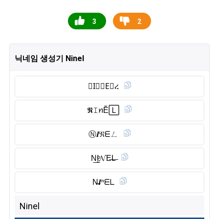
3
2
닉네임 생성기 Ninel
𝙽I⃠𝘕E⃠ረ
𝕹𝙸ꪀĔ̈🄻
Ⓝ︎𝑰𝔑ᗴㄥ
N͟I̥ͦ𝓝E̶L̶
N̶𝑰ⁿᗴᒪ