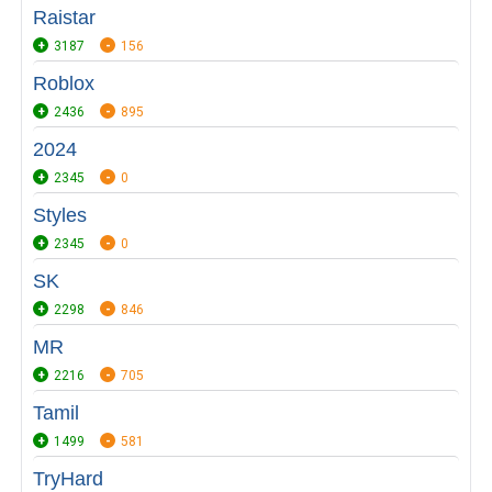
Raistar
3187
156
Roblox
2436
895
2024
2345
0
Styles
2345
0
SK
2298
846
MR
2216
705
Tamil
1499
581
TryHard