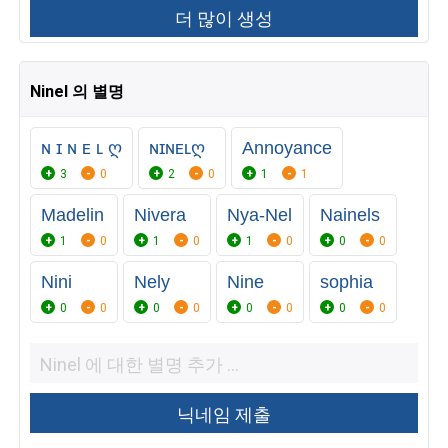
Ninel 의 별명
ɴ ɪ ɴ ᴇ ʟ ღ
ɴɪɴᴇʟღ
Annoyance
3
0
2
0
1
1
Madelin
Nivera
Nya-Nel
Nainels
1
0
1
0
1
0
0
0
Nini
Nely
Nine
sophia
0
0
0
0
0
0
0
0