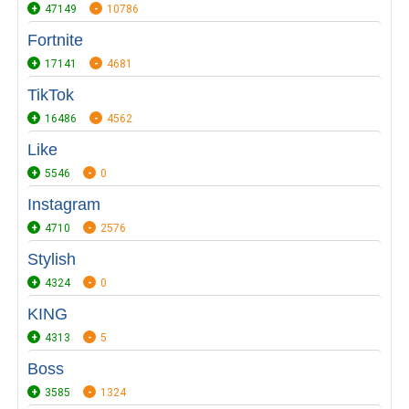
47149
10786
Fortnite
17141
4681
TikTok
16486
4562
Like
5546
0
Instagram
4710
2576
Stylish
4324
0
KING
4313
5
Boss
3585
1324