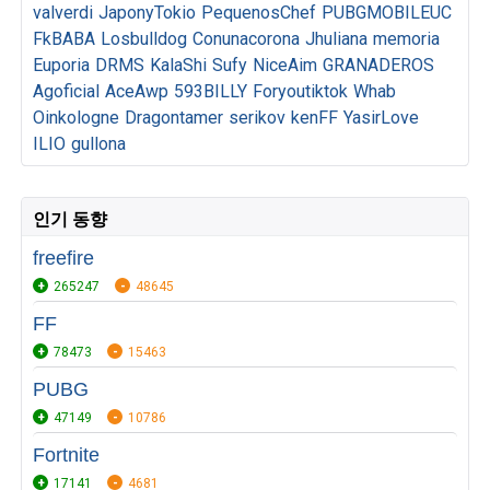
valverdi
JaponyTokio
PequenosChef
PUBGMOBILEUC
FkBABA
Losbulldog
Conunacorona
Jhuliana
memoria
Euporia
DRMS
KalaShi
Sufy
NiceAim
GRANADEROS
Agoficial
AceAwp
593BILLY
Foryoutiktok
Whab
Oinkologne
Dragontamer
serikov
kenFF
YasirLove
ILIO
gullona
인기 동향
freefire
265247
48645
FF
78473
15463
PUBG
47149
10786
Fortnite
17141
4681