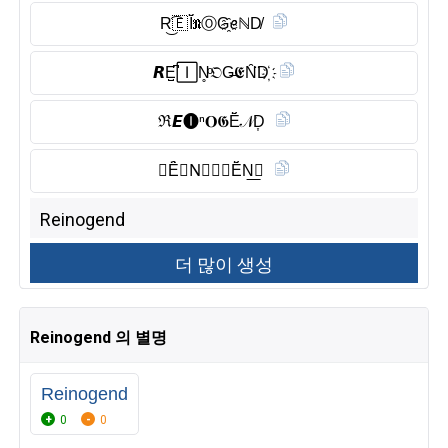
R͜͡🇪 Ĭ̈𝔑Ⓞ︎G҈ꫀℕD̸
𝙍E̺͆🄸N̥ͦ𝔒G̶𝕰N̑̈D҉
ℜ𝙀🅘︎ⁿ𝐎𝕲Ĕ̈𝒩D͎
𝑹Ȇ̈𝐈N⃠𝑶𝕲Ĕ̈N͟𝑫
Reinogend 의 별명
Reinogend
0
0