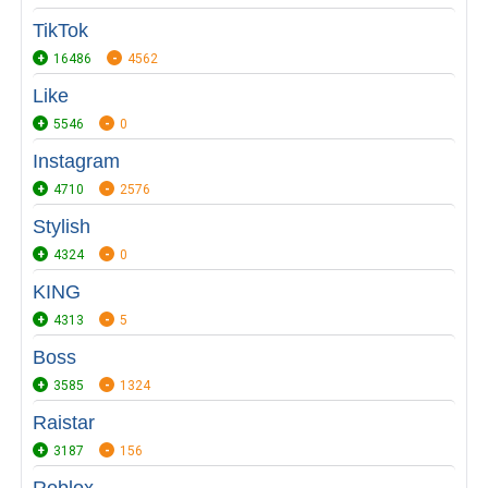
TikTok
16486
4562
Like
5546
0
Instagram
4710
2576
Stylish
4324
0
KING
4313
5
Boss
3585
1324
Raistar
3187
156