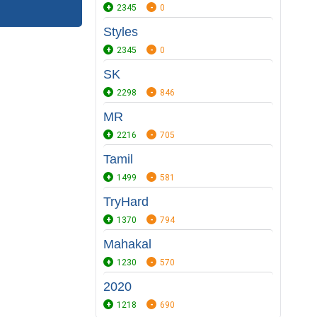
2345
0
Styles
2345
0
SK
2298
846
MR
2216
705
Tamil
1499
581
TryHard
1370
794
Mahakal
1230
570
2020
1218
690