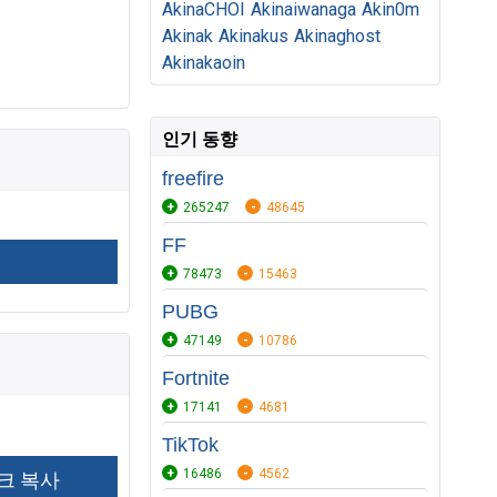
AkinaCHOI
Akinaiwanaga
Akin0m
Akinak
Akinakus
Akinaghost
Akinakaoin
인기 동향
freefire
265247
48645
FF
78473
15463
PUBG
47149
10786
Fortnite
17141
4681
TikTok
16486
4562