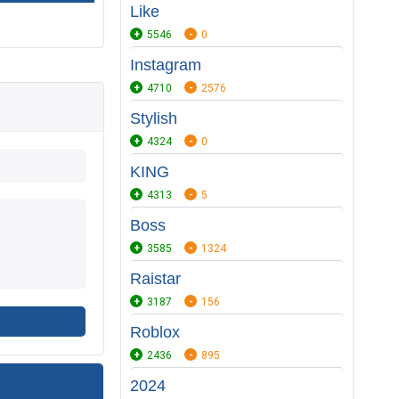
Like
5546
0
Instagram
4710
2576
Stylish
4324
0
KING
4313
5
Boss
3585
1324
Raistar
3187
156
Roblox
2436
895
2024