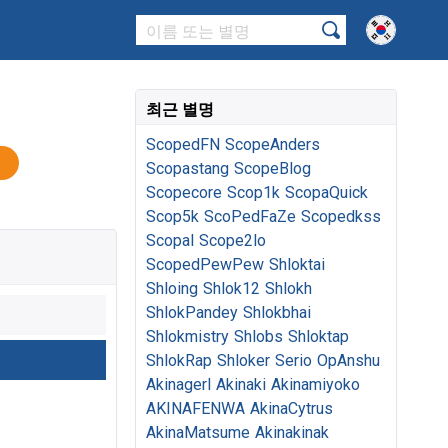
최근 별명
ScopedFN
ScopeAnders
Scopastang
ScopeBlog
Scopecore
Scop1k
ScopaQuick
Scop5k
ScoPedFaZe
Scopedkss
Scopal
Scope2lo
ScopedPewPew
Shloktai
Shloing
Shlok12
Shlokh
ShlokPandey
Shlokbhai
Shlokmistry
Shlobs
Shloktap
ShlokRap
Shloker
Serio
OpAnshu
Akinagerl
Akinaki
Akinamiyoko
AKINAFENWA
AkinaCytrus
AkinaMatsume
Akinakinak