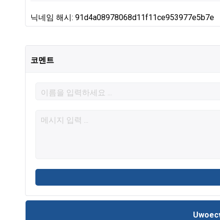
닉네임 해시: 91d4a08978068d11f11ce953977e5b7e
코멘트
Uwoec