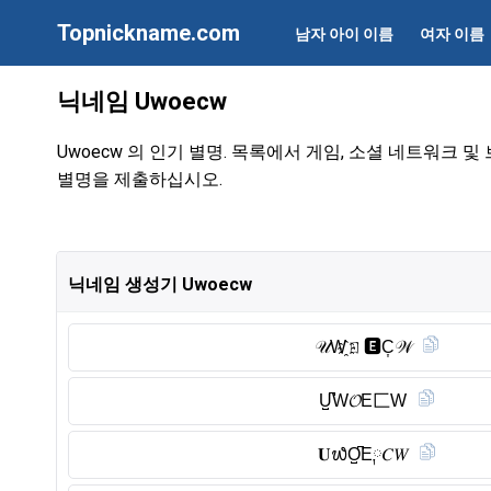
Topnickname.com
남자 아이 이름
여자 이름
닉네임 Uwoecw
Uwoecw 의 인기 별명. 목록에서 게임, 소셜 네트워크 
별명을 제출하십시오.
닉네임 생성기 Uwoecw
𝒰W҈ㄖ🅴︎C͎𝒲
U̺͆W𝓞E匚W
𝐔᭙O̺͆E༙𝐶𝑊