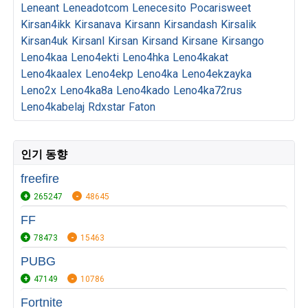
Leneant
Leneadotcom
Lenecesito
Pocarisweet
Kirsan4ikk
Kirsanava
Kirsann
Kirsandash
Kirsalik
Kirsan4uk
Kirsanl
Kirsan
Kirsand
Kirsane
Kirsango
Leno4kaa
Leno4ekti
Leno4hka
Leno4kakat
Leno4kaalex
Leno4ekp
Leno4ka
Leno4ekzayka
Leno2x
Leno4ka8a
Leno4kado
Leno4ka72rus
Leno4kabelaj
Rdxstar
Faton
인기 동향
freefire
265247
48645
FF
78473
15463
PUBG
47149
10786
Fortnite