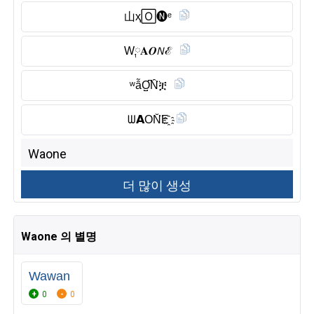
山ҳ🄾🅝︎ᵉ
W༙𝐀𝑶𝘕ℰ
ʷẫO̺͆N̑̈ቿ
ᗯ𝗔ON̆̈E҈
Waone 의 별명
Wawan
0
0