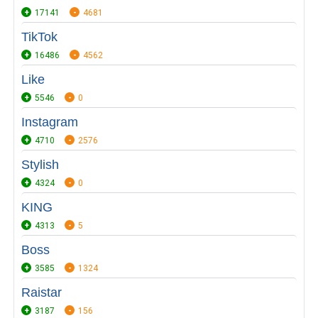
17141
4681
TikTok
16486
4562
Like
5546
0
Instagram
4710
2576
Stylish
4324
0
KING
4313
5
Boss
3585
1324
Raistar
3187
156