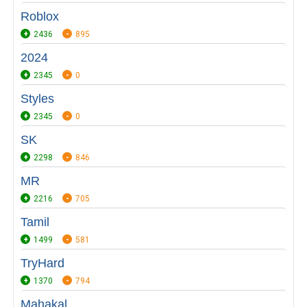
Roblox
2436
895
2024
2345
0
Styles
2345
0
SK
2298
846
MR
2216
705
Tamil
1499
581
TryHard
1370
794
Mahakal