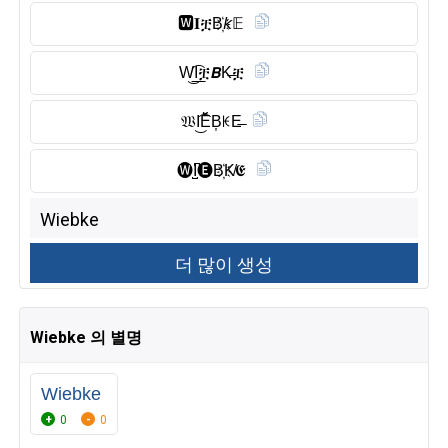
🆆︎𝐈ቿB҉𝘬𝔼
W͜͡I͟ቿ𝘽K̶ቿ
𝔚I͜͡Ĕ̈B͎ꀘE̶
🅦︎I̺͆🅔︎B҉K̸𝕰
Wiebke 의 별명
Wiebke
0
0