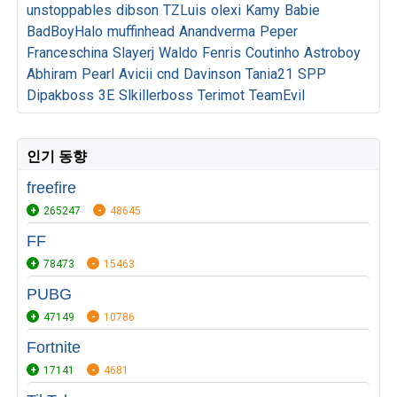
unstoppables
dibson
TZLuis
olexi
Kamy
Babie
BadBoyHalo
muffinhead
Anandverma
Peper
Franceschina
Slayerj
Waldo
Fenris
Coutinho
Astroboy
Abhiram
Pearl
Avicii
cnd
Davinson
Tania21
SPP
Dipakboss
3E
Slkillerboss
Terimot
TeamEvil
인기 동향
freefire
265247
48645
FF
78473
15463
PUBG
47149
10786
Fortnite
17141
4681