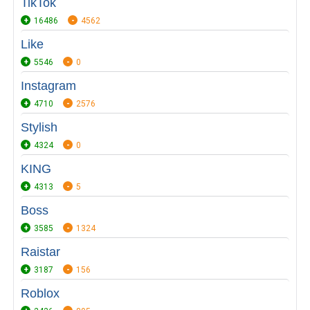
TikTok
16486
4562
Like
5546
0
Instagram
4710
2576
Stylish
4324
0
KING
4313
5
Boss
3585
1324
Raistar
3187
156
Roblox